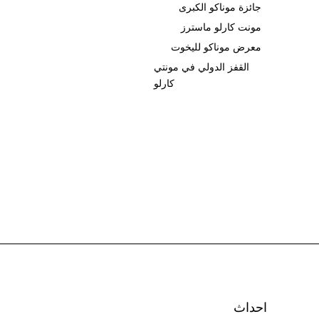
جائزة موناكو الكبرى
مونت كارلو ماسترز
معرض موناكو لليخوت
القفز الدولي في مونتي
كارلو
احداث