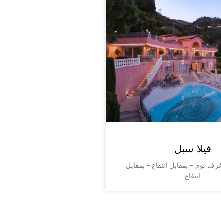
فيلا سيل
8 م² – 4 غرف نوم – بمقابل انتفاع – بمقابل
انتفاع