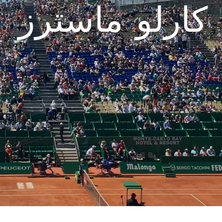
كارلو ماسترز