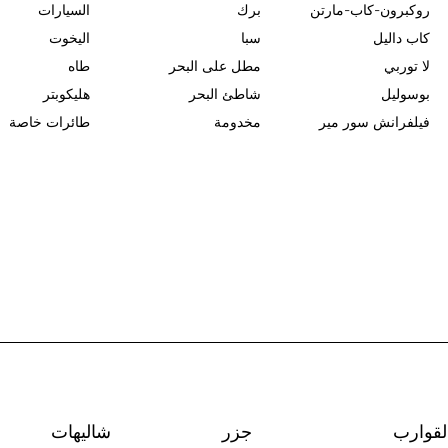
روكبرون-كاب-مارتن
برك
السيارات
كاب داليل
سبا
اليخوت
لا توربي
مطل على البحر
طاه
بوسوليل
شاطئ البحر
هليكوبتر
فيلفرانش سور مير
مخدومة
طائرات خاصة
لقوارب
جزر
شاليهات