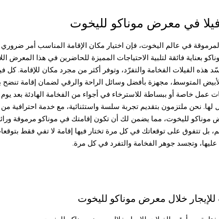
فيلا في معرض موناكو لليخوت
المرموقة في عالم اليخوت، فإن اختيار مكان الإقامة المناسب أمر ضروري لت
و بعناية فائقة لتلبية الاحتياجات المميزة للحاضرين في هذا المعرض اللام
ّد هذه الفيلات الفخامة والتفرّد، وتوفر أكثر من مجرد مكان للإقامة. كل في
ر الأبيض المتوسط، مجهزة بأفضل وسائل الراحة والرقي لضمان إقامة تنضح بال
اعات عمل خاصة أو ببساطة للاسترخاء في أجواء من الفخامة الهادئة بعد ي
ثيل لها. نحن ملتزمون بتقديم تجربة سلسة واستثنائية، مع خدمة احترافية م
معرض موناكو لليخوت، مما يضمن لك أن تكون إقامتك في موناكو مرموقة ورا
م، بل تتفوق على توقعاتك في كل مرة تختار فيها إقامة لا تفي فقط بتوقع
عليها، وتجسد جوهر الفخامة والتفرد في كل مرة.
 للإيجار خلال معرض موناكو لليخوت