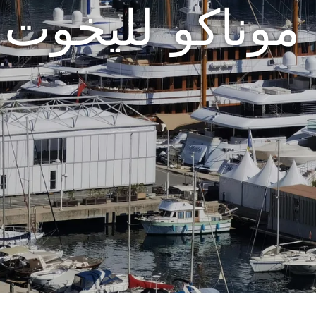
وناكو لليخوت