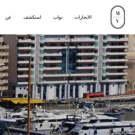
الايجارات
بواب
استكشف
عن