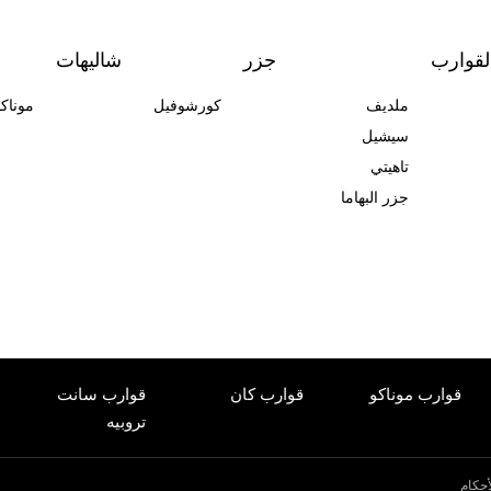
لقوارب
جزر
شاليهات
ملديف
كورشوفيل
موناكو 
سيشيل
تاهيتي
جزر البهاما
قوارب موناكو
قوارب كان
قوارب سانت
قو
تروبيه
حكام