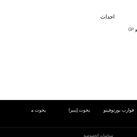
احداث
GP
ارب بورتوفينو
يخوت إيبيزا
يخوت ميامي
يخوت
سياسات الخصوصية