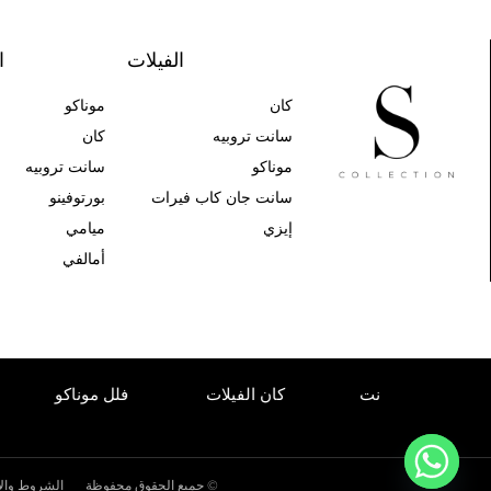
الفيلات
ا
كان
موناكو
سانت تروبيه
كان
موناكو
سانت تروبيه
سانت جان كاب فيرات
بورتوفينو
إيزي
ميامي
أمالفي
فيلات سانت
كان الفيلات
فلل موناكو
تروبيز
© جميع الحقوق محفوظة
الشروط والأ