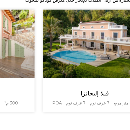
تارة من أرقى الفيلات للإيجار خلال معرض موناكو لليخوت
فيلا إليجانزا
PO
300 م² – 4 غرف نوم – 300 م² – POA