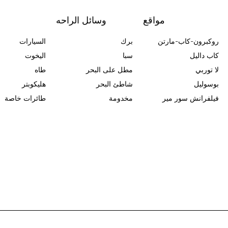
مواقع
وسائل الراحه
روكبرون-كاب-مارتن
برك
السيارات
كاب داليل
سبا
اليخوت
لا توربي
مطل على البحر
طاه
بوسوليل
شاطئ البحر
هليكوبتر
فيلفرانش سور مير
مخدومة
طائرات خاصة