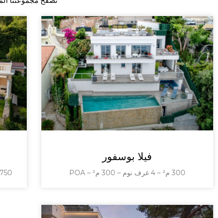
تصفح مجموعتنا المخ
فيلا بوسفور
300 م² – 4 غرف نوم – 300 م² – POA
750 متر مربع – 7 غرف نوم – 7 غرف نوم – A