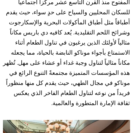
المفتوح منذ القرن التاسع عشر مركزاً اجتماعياً
للسكان المحليين والسياح على حدٍ سواء، حيث يقدم
أطباقاً مثل أطباق المأكولات البحرية والإسكارجوت
وشرائح اللحم التقليدية. يُعد كافيه دي باريس مكاناً
مثالياً لأولئك الذين يرغبون في تناول الطعام أثناء
الاستمتاع بأجواء موناكو النابضة بالحياة، مما يجعله
مكاناً مثالياً لتناول وجبة غداء أو عشاء على مهل. تُظهر
هذه المؤسسات المتميزة مجتمعةً التنوع الرائع في
موناكو في مجال الطهي، حيث يقدم كل منها منظوراً
فريداً من نوعه لتناول الطعام الفاخر الذي يعكس
ثقافة الإمارة المتطورة والعالمية.