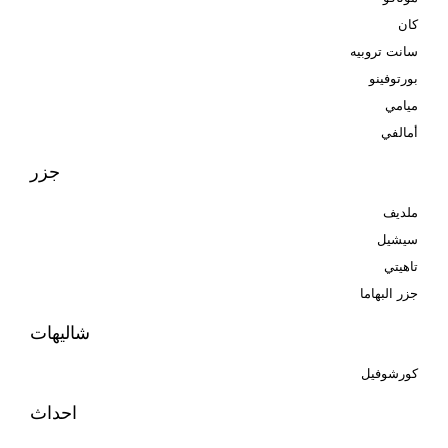
كان
سانت تروبيه
بورتوفينو
ميامي
أمالفي
جزر
ملديف
سيشيل
تاهيتي
جزر البهاما
شاليهات
كورشوفيل
احداث