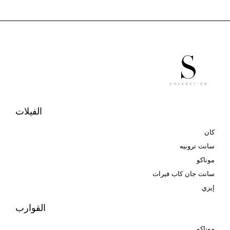
الفيلات
كان
سانت تروبيه
موناكو
سانت جان كاب فيرات
إيزي
القوارب
موناكو