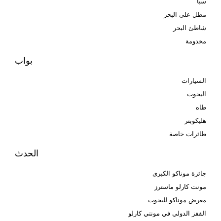
سبا
مطل على البحر
شاطئ البحر
مخدومة
بواب
السيارات
اليخوت
طاه
هليكوبتر
طائرات خاصة
الحدث
جائزة موناكو الكبرى
مونت كارلو ماسترز
معرض موناكو لليخوت
القفز الدولي في مونتي كارلو