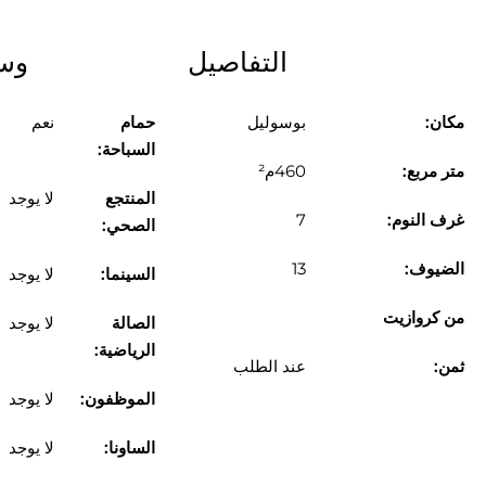
التفاصيل
وسا
مكان:
بوسوليل
حمام
نعم
السباحة:
متر مربع:
460م²
المنتجع
لا يوجد
غرف النوم:
7
الصحي:
الضيوف:
13
السينما:
لا يوجد
من كروازيت
الصالة
لا يوجد
الرياضية:
ثمن:
عند الطلب
الموظفون:
لا يوجد
الساونا:
لا يوجد