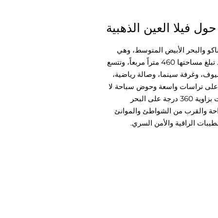
حول فيلا العين الذهبية
و والبحر الأبيض المتوسط، وهي
مصممة لتوفر لك معيشة سلسة بين الداخل والخارج. تبلغ مساحتها 460 متراً مربعاً، وتتسع
شقق للضيوف، وغرفة سينما، وصالة رياضية،
 على تراسات واسعة وحوض سباحة لا
متناهي مدفأ بطول 18 متراً، وكل ذلك محاط بإطلالات بزاوية 360 درجة على البحر
راحة والقرب من الشواطئ والموانئ
طيبات الراقية والأمن السري.