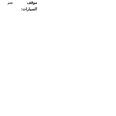
موقف
نعم
السيارات: